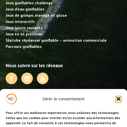
Jeux gonflables challenge
Jeux d’eau gonflables
Jeux de grimpe, manège et glisse
Jeux interactifs
Jeux loisirs roulants
Jeux tir et précision
Skytube skydanser gonflable – animation commerciale
Parcours gonflables
Nous suivre sur les réseaux
NOS PRESTATIONS
Gérer le consentement
Activités, jeux et animations BDE
Animations événementielles
Pour offrir les meilleures expériences, nous utilisons des technologies
Animations EVJF – EVJG
telles que les cookies pour stocker et/ou accéder aux informations des
appareils. Le fait de consentir à ces technologies nous permettra de
Animations hôtellerie