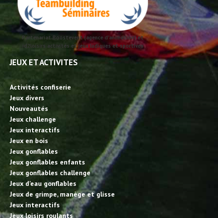
Partenariat Boostevent (agence d'animation) et
id2loisirs activités et jeux ludiques et sportives
JEUX ET ACTIVITES
Activités confiserie
Jeux divers
Nouveautés
Jeux challenge
Jeux interactifs
Jeux en bois
Jeux gonflables
Jeux gonflables enfants
Jeux gonflables challenge
Jeux d’eau gonflables
Jeux de grimpe, manège et glisse
Jeux interactifs
Jeux loisirs roulants