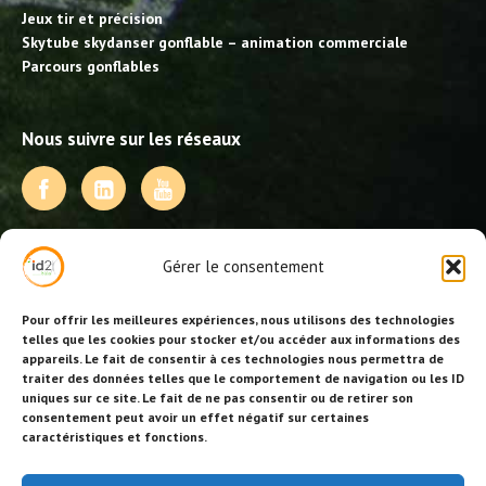
Jeux tir et précision
Skytube skydanser gonflable – animation commerciale
Parcours gonflables
Nous suivre sur les réseaux
NOS PRESTATIONS
Gérer le consentement
Activités, jeux et animations BDE
Animations événementielles
Pour offrir les meilleures expériences, nous utilisons des technologies
Animations EVJF – EVJG
telles que les cookies pour stocker et/ou accéder aux informations des
appareils. Le fait de consentir à ces technologies nous permettra de
Animations hôtellerie
traiter des données telles que le comportement de navigation ou les ID
Animations anniversaires
uniques sur ce site. Le fait de ne pas consentir ou de retirer son
Collectivités, centres de loisirs et jeunesse
consentement peut avoir un effet négatif sur certaines
Séminaires team building
caractéristiques et fonctions.
Stages sportifs