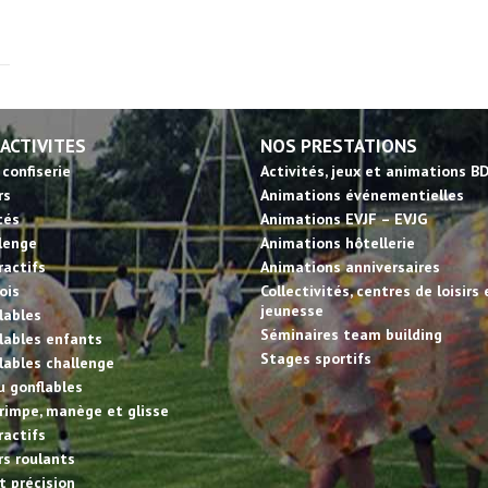
 ACTIVITES
NOS PRESTATIONS
 confiserie
Activités, jeux et animations B
rs
Animations événementielles
tés
Animations EVJF – EVJG
llenge
Animations hôtellerie
ractifs
Animations anniversaires
ois
Collectivités, centres de loisirs 
jeunesse
lables
Séminaires team building
lables enfants
Stages sportifs
lables challenge
u gonflables
rimpe, manège et glisse
ractifs
irs roulants
et précision