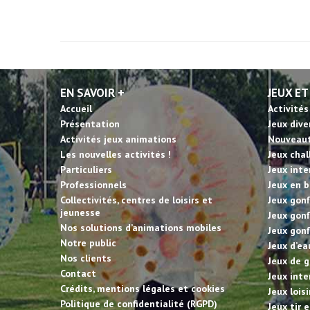
EN SAVOIR +
JEUX ET
Accueil
Activités
Présentation
Jeux dive
Activités jeux animations
Nouveau
Les nouvelles activités !
Jeux cha
Particuliers
Jeux inte
Professionnels
Jeux en b
Collectivités, centres de loisirs et
Jeux gonf
jeunesse
Jeux gonf
Nos solutions d’animations mobiles
Jeux gonf
Notre public
Jeux d’ea
Nos clients
Jeux de g
Contact
Jeux inte
Crédits, mentions légales et cookies
Jeux lois
Politique de confidentialité (RGPD)
Jeux tir 