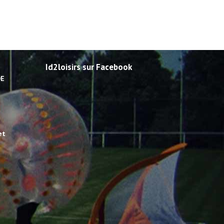
Id2loisirs sur Facebook
DE
et