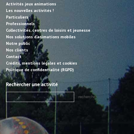
Activités jeux animations
Les nouvelles activités !
Particuliers
Professionnels
Collectivités, centres de loisirs et jeunesse
Nos solutions d’animations mobiles
Notre public
Nos clients
Contact
Crédits, mentions légales et cookies
Politique de confidentialité (RGPD)
Rechercher une activité