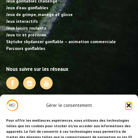
Jeux gonflables challenge
Jeux d’eau gonflables
Jeux de grimpe, manège et glisse
Jeux interactifs
Jeux loisirs roulants
Jeux tir et précision
Skytube skydanser gonflable – animation commerciale
Parcours gonflables
Nous suivre sur les réseaux
NOS PRESTATIONS
Gérer le consentement
Activités, jeux et animations BDE
Animations événementielles
Pour offrir les meilleures expériences, nous utilisons des technologies
Animations EVJF – EVJG
telles que les cookies pour stocker et/ou accéder aux informations des
appareils. Le fait de consentir à ces technologies nous permettra de
Animations hôtellerie
traiter des données telles que le comportement de navigation ou les ID