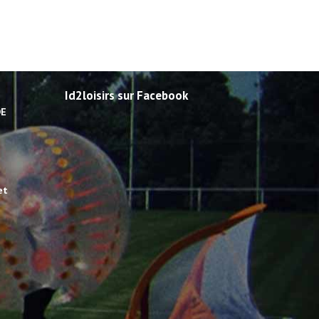
Id2loisirs sur Facebook
DE
et