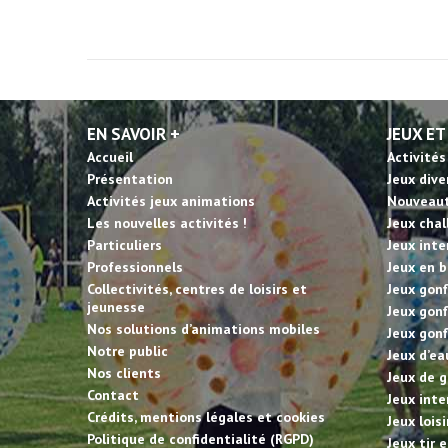
EN SAVOIR +
JEUX ET
Accueil
Activités
Présentation
Jeux dive
Activités jeux animations
Nouveau
Les nouvelles activités !
Jeux cha
Particuliers
Jeux inte
Professionnels
Jeux en b
Collectivités, centres de loisirs et
Jeux gonf
jeunesse
Jeux gonf
Nos solutions d’animations mobiles
Jeux gonf
Notre public
Jeux d’ea
Nos clients
Jeux de g
Contact
Jeux inte
Crédits, mentions légales et cookies
Jeux lois
Politique de confidentialité (RGPD)
Jeux tir 