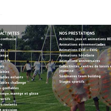
 ACTIVITES
NOS PRESTATIONS
 confiserie
Activités, jeux et animations B
rs
Animations événementielles
tés
Animations EVJF – EVJG
llenge
Animations hôtellerie
ractifs
Animations anniversaires
ois
Collectivités, centres de loisirs 
jeunesse
lables
Séminaires team building
lables enfants
Stages sportifs
lables challenge
u gonflables
rimpe, manège et glisse
ractifs
irs roulants
et précision