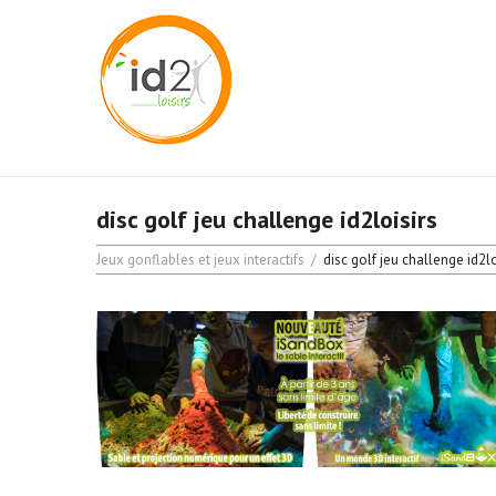
disc golf jeu challenge id2loisirs
Jeux gonflables et jeux interactifs
disc golf jeu challenge id2lo