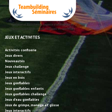
Partenariat Boostevent (agence d'animation) et
id2loisirs activités et jeux ludiques et sportives
JEUX ET ACTIVITES
Activités confiserie
Jeux divers
Nouveautés
Jeux challenge
Jeux interactifs
Jeux en bois
Jeux gonflables
Jeux gonflables enfants
Jeux gonflables challenge
Jeux d’eau gonflables
Jeux de grimpe, manège et glisse
Jeux interactifs