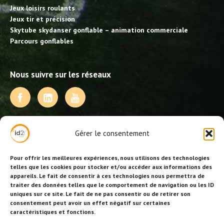
Jeux loisirs roulants
Jeux tir et précision
Skytube skydanser gonflable – animation commerciale
Parcours gonflables
Nous suivre sur les réseaux
NOS PRESTATIONS
Gérer le consentement
Activités, jeux et animations BDE
Animations événementielles
Pour offrir les meilleures expériences, nous utilisons des technologies
Animations EVJF – EVJG
telles que les cookies pour stocker et/ou accéder aux informations des
appareils. Le fait de consentir à ces technologies nous permettra de
Animations hôtellerie
traiter des données telles que le comportement de navigation ou les ID
Animations anniversaires
uniques sur ce site. Le fait de ne pas consentir ou de retirer son
Collectivités, centres de loisirs et jeunesse
consentement peut avoir un effet négatif sur certaines
Séminaires team building
caractéristiques et fonctions.
Stages sportifs