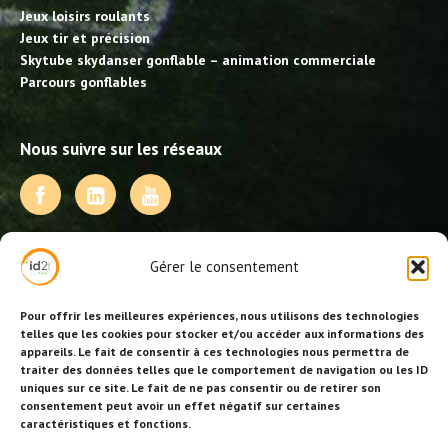
Jeux loisirs roulants
Jeux tir et précision
Skytube skydanser gonflable – animation commerciale
Parcours gonflables
Nous suivre sur les réseaux
NOS PRESTATIONS
Gérer le consentement
Activités, jeux et animations BDE
Animations événementielles
Pour offrir les meilleures expériences, nous utilisons des technologies
Animations EVJF – EVJG
telles que les cookies pour stocker et/ou accéder aux informations des
appareils. Le fait de consentir à ces technologies nous permettra de
Animations hôtellerie
traiter des données telles que le comportement de navigation ou les ID
Animations anniversaires
uniques sur ce site. Le fait de ne pas consentir ou de retirer son
Collectivités, centres de loisirs et jeunesse
consentement peut avoir un effet négatif sur certaines
Séminaires team building
caractéristiques et fonctions.
Stages sportifs