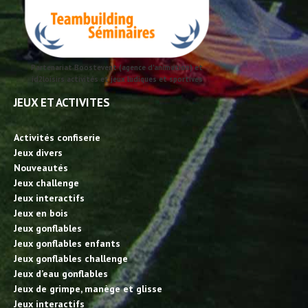
Partenariat Boostevent (agence d'animation) et
id2loisirs activités et jeux ludiques et sportives
JEUX ET ACTIVITES
Activités confiserie
Jeux divers
Nouveautés
Jeux challenge
Jeux interactifs
Jeux en bois
Jeux gonflables
Jeux gonflables enfants
Jeux gonflables challenge
Jeux d’eau gonflables
Jeux de grimpe, manège et glisse
Jeux interactifs