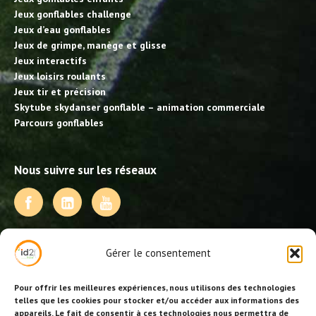
Jeux gonflables challenge
Jeux d’eau gonflables
Jeux de grimpe, manège et glisse
Jeux interactifs
Jeux loisirs roulants
Jeux tir et précision
Skytube skydanser gonflable – animation commerciale
Parcours gonflables
Nous suivre sur les réseaux
NOS PRESTATIONS
Gérer le consentement
Activités, jeux et animations BDE
Animations événementielles
Pour offrir les meilleures expériences, nous utilisons des technologies
Animations EVJF – EVJG
telles que les cookies pour stocker et/ou accéder aux informations des
appareils. Le fait de consentir à ces technologies nous permettra de