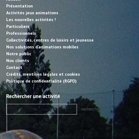
Présentation
Activités jeux animations
Les nouvelles activités !
Particuliers
Professionnels
Collectivités, centres de loisirs et jeunesse
Nos solutions d’animations mobiles
Notre public
Nos clients
Contact
Crédits, mentions légales et cookies
Politique de confidentialité (RGPD)
Rechercher une activité