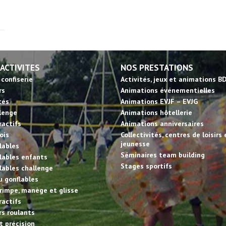
 ACTIVITES
NOS PRESTATIONS
 confiserie
Activités, jeux et animations B
rs
Animations événementielles
tés
Animations EVJF – EVJG
llenge
Animations hôtellerie
ractifs
Animations anniversaires
ois
Collectivités, centres de loisirs 
jeunesse
lables
Séminaires team building
lables enfants
Stages sportifs
lables challenge
u gonflables
rimpe, manège et glisse
ractifs
irs roulants
et précision