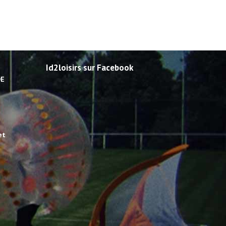
Id2loisirs sur Facebook
DE
et