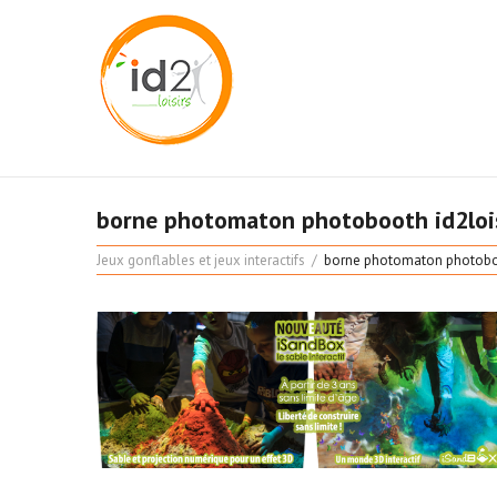
borne photomaton photobooth id2loisi
Jeux gonflables et jeux interactifs
borne photomaton photobooth