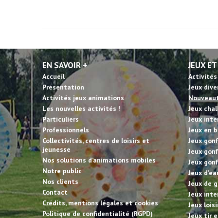
EN SAVOIR +
JEUX ET
Accueil
Activités
Présentation
Jeux dive
Activités jeux animations
Nouveau
Les nouvelles activités !
Jeux cha
Particuliers
Jeux inte
Professionnels
Jeux en b
Collectivités, centres de loisirs et
Jeux gonf
jeunesse
Jeux gonf
Nos solutions d’animations mobiles
Jeux gonf
Notre public
Jeux d’ea
Nos clients
Jeux de g
Contact
Jeux inte
Crédits, mentions légales et cookies
Jeux lois
Politique de confidentialité (RGPD)
Jeux tir 