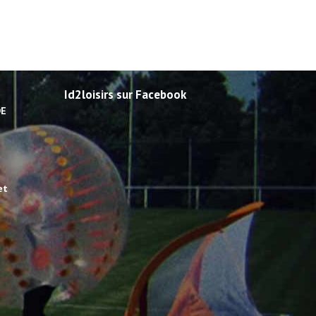
Id2loisirs sur Facebook
DE
et