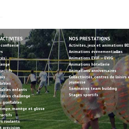
 ACTIVITES
NOS PRESTATIONS
 confiserie
Activités, jeux et animations B
rs
Animations événementielles
tés
Animations EVJF – EVJG
llenge
Animations hôtellerie
ractifs
Animations anniversaires
ois
Collectivités, centres de loisirs 
jeunesse
lables
Séminaires team building
lables enfants
Stages sportifs
lables challenge
u gonflables
rimpe, manège et glisse
ractifs
irs roulants
et précision