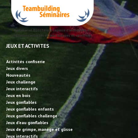
Partenariat Boostevent (agence d'animation) et
id2loisirs activités et jeux ludiques et sportives
JEUX ET ACTIVITES
Activités confiserie
Jeux divers
Nouveautés
Jeux challenge
Jeux interactifs
Jeux en bois
Jeux gonflables
Jeux gonflables enfants
Jeux gonflables challenge
Jeux d’eau gonflables
Jeux de grimpe, manège et glisse
Jeux interactifs