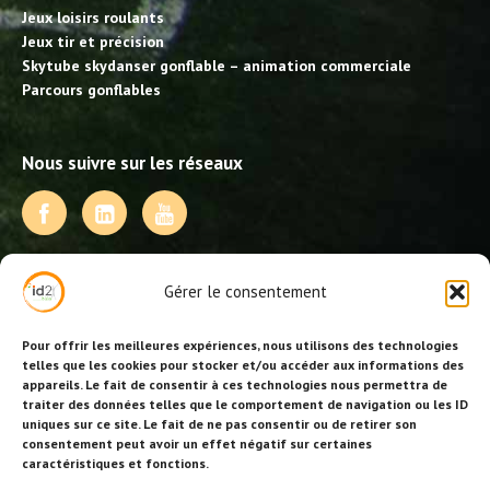
Jeux loisirs roulants
Jeux tir et précision
Skytube skydanser gonflable – animation commerciale
Parcours gonflables
Nous suivre sur les réseaux
NOS PRESTATIONS
Gérer le consentement
Activités, jeux et animations BDE
Animations événementielles
Pour offrir les meilleures expériences, nous utilisons des technologies
Animations EVJF – EVJG
telles que les cookies pour stocker et/ou accéder aux informations des
appareils. Le fait de consentir à ces technologies nous permettra de
Animations hôtellerie
traiter des données telles que le comportement de navigation ou les ID
Animations anniversaires
uniques sur ce site. Le fait de ne pas consentir ou de retirer son
Collectivités, centres de loisirs et jeunesse
consentement peut avoir un effet négatif sur certaines
Séminaires team building
caractéristiques et fonctions.
Stages sportifs