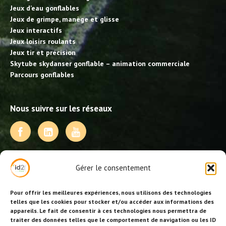
Jeux d’eau gonflables
Jeux de grimpe, manège et glisse
Jeux interactifs
Jeux loisirs roulants
Jeux tir et précision
Skytube skydanser gonflable – animation commerciale
Parcours gonflables
Nous suivre sur les réseaux
NOS PRESTATIONS
Gérer le consentement
Activités, jeux et animations BDE
Animations événementielles
Pour offrir les meilleures expériences, nous utilisons des technologies
Animations EVJF – EVJG
telles que les cookies pour stocker et/ou accéder aux informations des
appareils. Le fait de consentir à ces technologies nous permettra de
Animations hôtellerie
traiter des données telles que le comportement de navigation ou les ID
Animations anniversaires