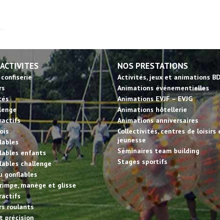
 ACTIVITES
NOS PRESTATIONS
 confiserie
Activités, jeux et animations B
rs
Animations événementielles
tés
Animations EVJF – EVJG
llenge
Animations hôtellerie
ractifs
Animations anniversaires
ois
Collectivités, centres de loisirs 
jeunesse
lables
Séminaires team building
lables enfants
Stages sportifs
lables challenge
u gonflables
rimpe, manège et glisse
ractifs
irs roulants
et précision