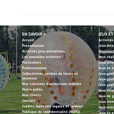
EN SAVOIR +
JEUX ET
Accueil
Activités
Présentation
Jeux dive
Activités jeux animations
Nouveau
Les nouvelles activités !
Jeux cha
Particuliers
Jeux inte
Professionnels
Jeux en b
Collectivités, centres de loisirs et
Jeux gonf
jeunesse
Jeux gonf
Nos solutions d’animations mobiles
Jeux gonf
Notre public
Jeux d’ea
Nos clients
Jeux de g
Contact
Jeux inte
Crédits, mentions légales et cookies
Jeux lois
Politique de confidentialité (RGPD)
Jeux tir 