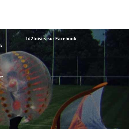
Id2loisirs sur Facebook
DE
et