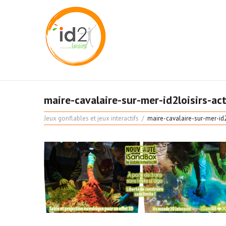
maire-cavalaire-sur-mer-id2loisirs-ac
Jeux gonflables et jeux interactifs
maire-cavalaire-sur-mer-id2