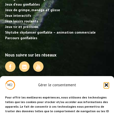
Jeux d’eau gonflables
Jeux de grimpe, manège et glisse
Jeux interactifs
Jeux loisirs roulants
Jeux tir et précision
Skytube skydanser gonflable – animation commerciale
Parcours gonflables
Nous suivre sur les réseaux
NOS PRESTATIONS
Gérer le consentement
Activités, jeux et animations BDE
Animations événementielles
Pour offrir les meilleures expériences, nous utilisons des technologies
Animations EVJF – EVJG
telles que les cookies pour stocker et/ou accéder aux informations des
appareils. Le fait de consentir à ces technologies nous permettra de
Animations hôtellerie
traiter des données telles que le comportement de navigation ou les ID
Animations anniversaires