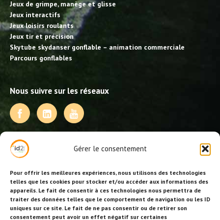
Jeux de grimpe, manège et glisse
Jeux interactifs
Jeux loisirs roulants
Jeux tir et précision
Skytube skydanser gonflable – animation commerciale
Parcours gonflables
Nous suivre sur les réseaux
NOS PRESTATIONS
Gérer le consentement
Activités, jeux et animations BDE
Animations événementielles
Pour offrir les meilleures expériences, nous utilisons des technologies
Animations EVJF – EVJG
telles que les cookies pour stocker et/ou accéder aux informations des
appareils. Le fait de consentir à ces technologies nous permettra de
Animations hôtellerie
traiter des données telles que le comportement de navigation ou les ID
Animations anniversaires
uniques sur ce site. Le fait de ne pas consentir ou de retirer son
Collectivités, centres de loisirs et jeunesse
consentement peut avoir un effet négatif sur certaines