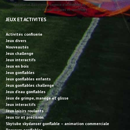
Partenariat Boostevent (agence d'animation) et
id2loisirs activités et jeux ludiques et sportives
JEUX ET ACTIVITES
Activités confiserie
Jeux divers
Nouveautés
Jeux challenge
Jeux interactifs
Jeux en bois
Jeux gonflables
Jeux gonflables enfants
Jeux gonflables challenge
Jeux d’eau gonflables
Jeux de grimpe, manège et glisse
Jeux interactifs
Jeux loisirs roulants
Jeux tir et précision
Skytube skydanser gonflable – animation commerciale