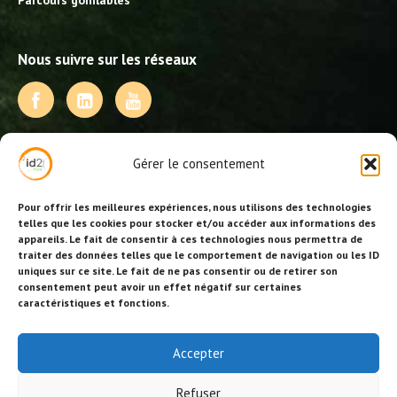
Parcours gonflables
Nous suivre sur les réseaux
NOS PRESTATIONS
Gérer le consentement
Activités, jeux et animations BDE
Animations événementielles
Pour offrir les meilleures expériences, nous utilisons des technologies
Animations EVJF – EVJG
telles que les cookies pour stocker et/ou accéder aux informations des
appareils. Le fait de consentir à ces technologies nous permettra de
Animations hôtellerie
traiter des données telles que le comportement de navigation ou les ID
Animations anniversaires
uniques sur ce site. Le fait de ne pas consentir ou de retirer son
Collectivités, centres de loisirs et jeunesse
consentement peut avoir un effet négatif sur certaines
Séminaires team building
caractéristiques et fonctions.
Stages sportifs
Id2loisirs sur Facebook
Accepter
Refuser