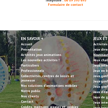
Téléphone :
06 09 395 695
Formulaire de contact
EN SAVOIR +
JEUX ET
Accueil
Activités
Présentation
Jeux dive
Activités jeux animations
Nouveau
Les nouvelles activités !
Jeux cha
Particuliers
Jeux inte
Professionnels
Jeux en b
Collectivités, centres de loisirs et
Jeux gonf
jeunesse
Jeux gonf
Nos solutions d’animations mobiles
Jeux gonf
Notre public
Jeux d’ea
Nos clients
Jeux de g
Contact
Jeux inte
Crédits, mentions légales et cookies
Jeux lois