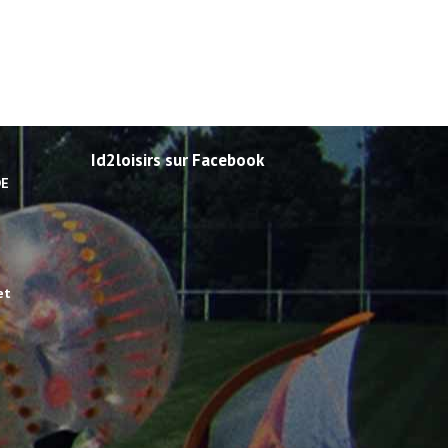
Id2loisirs sur Facebook
DE
et