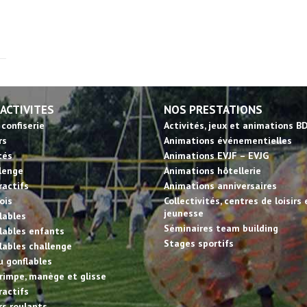
 ACTIVITES
NOS PRESTATIONS
 confiserie
Activités, jeux et animations B
rs
Animations événementielles
tés
Animations EVJF – EVJG
llenge
Animations hôtellerie
ractifs
Animations anniversaires
ois
Collectivités, centres de loisirs 
jeunesse
lables
Séminaires team building
lables enfants
Stages sportifs
lables challenge
u gonflables
rimpe, manège et glisse
ractifs
irs roulants