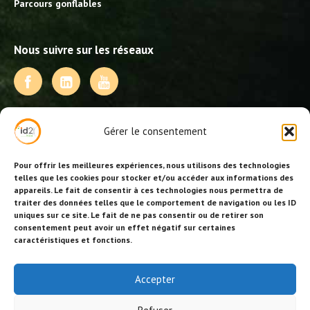
Parcours gonflables
Nous suivre sur les réseaux
NOS PRESTATIONS
Gérer le consentement
Activités, jeux et animations BDE
Animations événementielles
Pour offrir les meilleures expériences, nous utilisons des technologies
Animations EVJF – EVJG
telles que les cookies pour stocker et/ou accéder aux informations des
appareils. Le fait de consentir à ces technologies nous permettra de
Animations hôtellerie
traiter des données telles que le comportement de navigation ou les ID
Animations anniversaires
uniques sur ce site. Le fait de ne pas consentir ou de retirer son
Collectivités, centres de loisirs et jeunesse
consentement peut avoir un effet négatif sur certaines
Séminaires team building
caractéristiques et fonctions.
Stages sportifs
Id2loisirs sur Facebook
Accepter