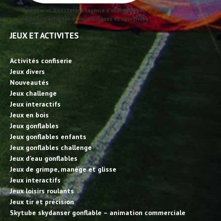
Partenariat Boostevent (agence d'animation) et
id2loisirs activités et jeux ludiques et sportives
JEUX ET ACTIVITES
Activités confiserie
Jeux divers
Nouveautés
Jeux challenge
Jeux interactifs
Jeux en bois
Jeux gonflables
Jeux gonflables enfants
Jeux gonflables challenge
Jeux d’eau gonflables
Jeux de grimpe, manège et glisse
Jeux interactifs
Jeux loisirs roulants
Jeux tir et précision
Skytube skydanser gonflable – animation commerciale