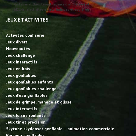
Partenariat Boostevent (agence d'animation) et
id2loisirs activités et jeux ludiques et sportives
JEUX ET ACTIVITES
Activités confiserie
Jeux divers
Nouveautés
Jeux challenge
Jeux interactifs
Jeux en bois
Jeux gonflables
Jeux gonflables enfants
Jeux gonflables challenge
Jeux d’eau gonflables
Jeux de grimpe, manège et glisse
Jeux interactifs
Jeux loisirs roulants
Jeux tir et précision
Skytube skydanser gonflable – animation commerciale
Parcours gonflables