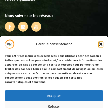
Nous suivre sur les réseaux
NOS PRESTATIONS
Gérer le consentement
Activités, jeux et animations BDE
Animations événementielles
Pour offrir les meilleures expériences, nous utilisons des technologies
Animations EVJF – EVJG
telles que les cookies pour stocker et/ou accéder aux informations des
appareils. Le fait de consentir à ces technologies nous permettra de
Animations hôtellerie
traiter des données telles que le comportement de navigation ou les ID
Animations anniversaires
uniques sur ce site. Le fait de ne pas consentir ou de retirer son
Collectivités, centres de loisirs et jeunesse
consentement peut avoir un effet négatif sur certaines
Séminaires team building
caractéristiques et fonctions.
Stages sportifs
Id2loisirs sur Facebook
Accepter
Refuser