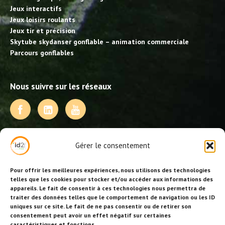
Jeux interactifs
Jeux loisirs roulants
Jeux tir et précision
Skytube skydanser gonflable – animation commerciale
Parcours gonflables
Nous suivre sur les réseaux
NOS PRESTATIONS
Gérer le consentement
Activités, jeux et animations BDE
Animations événementielles
Pour offrir les meilleures expériences, nous utilisons des technologies
Animations EVJF – EVJG
telles que les cookies pour stocker et/ou accéder aux informations des
appareils. Le fait de consentir à ces technologies nous permettra de
Animations hôtellerie
traiter des données telles que le comportement de navigation ou les ID
Animations anniversaires
uniques sur ce site. Le fait de ne pas consentir ou de retirer son
Collectivités, centres de loisirs et jeunesse
consentement peut avoir un effet négatif sur certaines
Séminaires team building
caractéristiques et fonctions.