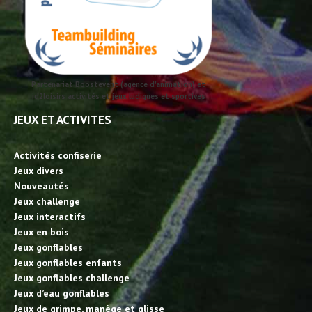
Partenariat Boostevent (agence d'animation) et
id2loisirs activités et jeux ludiques et sportives
JEUX ET ACTIVITES
Activités confiserie
Jeux divers
Nouveautés
Jeux challenge
Jeux interactifs
Jeux en bois
Jeux gonflables
Jeux gonflables enfants
Jeux gonflables challenge
Jeux d’eau gonflables
Jeux de grimpe, manège et glisse